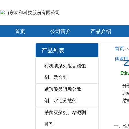
首页
公司简介
产品介绍
首页
>
产品列表
四亚甲
有机膦系列阻垢缓蚀
Ethy
剂、螯合剂
分
聚羧酸类阻垢分散
546
剂、水性分散剂
结
杀菌灭藻剂、粘泥剥
离剂
一、性