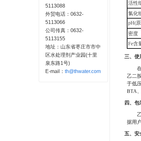
活性组
5113088
氯化物
外贸电话：0632-
5113066
pH(
公司传真：0632-
密度（
5113155
Fe含量
地址：山东省枣庄市市中
区水处理剂产业园(十里
三、使
泉东路1号)
E-mail：
th@thwater.com
乙二
于低
BTA
四、包
据用
五、安