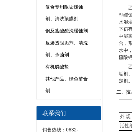
复合专用阻垢缓蚀
型缓
剂、清洗预膜剂
水混溶
下仍
铜及盐酸酸洗缓蚀剂
中能
反渗透阻垢剂、清洗
合，
水中
剂、杀菌剂
硫酸
有机膦酸盐
垢剂
其他产品、绿色螯合
定剂
剂
二、技
联系我们
外 观
活性
销售热线：0632-