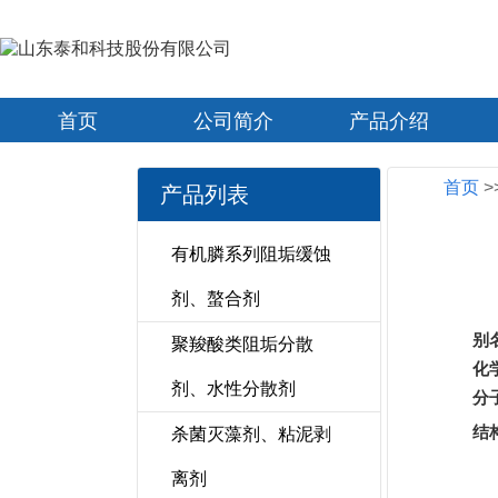
首页
公司简介
产品介绍
首页
>
产品列表
有机膦系列阻垢缓蚀
剂、螯合剂
别
聚羧酸类阻垢分散
化
剂、水性分散剂
分子
结
杀菌灭藻剂、粘泥剥
离剂