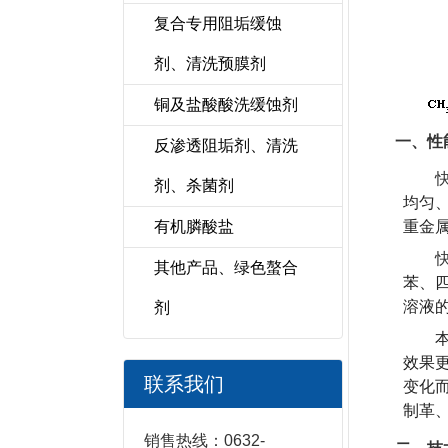
复合专用阻垢缓蚀
剂、清洗预膜剂
铜及盐酸酸洗缓蚀剂
一、性
反渗透阻垢剂、清洗
剂、杀菌剂
均匀
有机膦酸盐
重金
其他产品、绿色螯合
苯、
溶液的
剂
效果
联系我们
变化
制革
销售热线：0632-